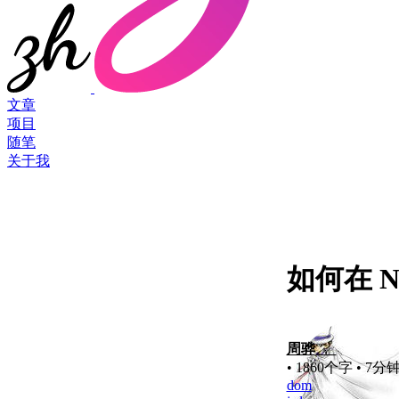
文章
项目
随笔
关于我
如何在 N
周骅
，
• 1860个字 • 7
dom