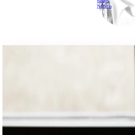
jsdom
Node.js