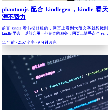
phantomjs 配合 kindlegen，kindle 看天
涯不费力
前言 kindle 看书挺舒服的，网页上看到大段文字就想搬到
kindle 里去。以前会用一些转寄的服务，网页上随手点个 send
to kindle，倒也方便。嗯……还是不要自欺欺人了，read it later
11 年前 · 2157 个字 · 9 分钟读完
=== read it never。 后来固定用多看了，多看的推