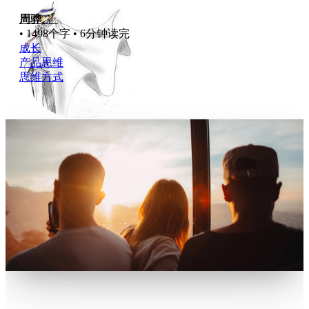
周骅
，
• 1498个字 • 6分钟读完
成长
产品思维
思维方式