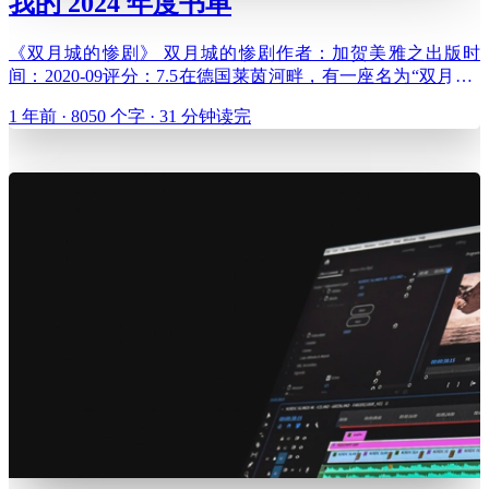
我的 2024 年度书单
《双月城的惨剧》 双月城的惨剧作者：加贺美雅之出版时
间：2020-09评分：7.5在德国莱茵河畔，有一座名为“双月城”
的神秘古堡。传说百年前某个暴雨如注的夜晚，一群强盗曾闯
1 年前 · 8050 个字 · 31 分钟读完
入双月城想要欺辱城主的两个女儿，这时身着纯黑铠甲、手持
长剑的幽灵城主骑着黑马而来，斩下了强盗的头颅。时间来到