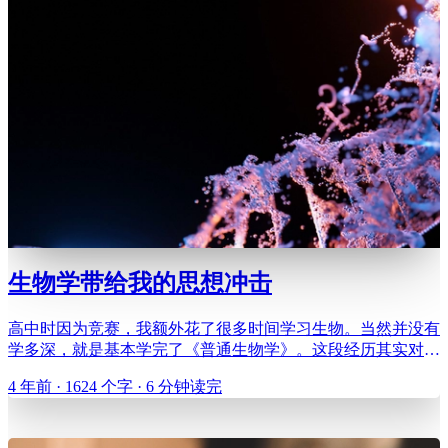
生物学带给我的思想冲击
高中时因为竞赛，我额外花了很多时间学习生物。当然并没有
学多深，就是基本学完了《普通生物学》。这段经历其实对我
影响很大，高考后填报志愿时，曾在选择计算机相关还是生物
4 年前 · 1624 个字 · 6 分钟读完
相关专业纠结了很久，只不过最后计算机相关专业赢了。说回
学习生物的事，那段时间有几个瞬间让我有被冲击到的感觉，
今天与大家