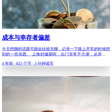
成本与幸存者偏差
今天想聊的话题可能会比较无聊，记录一下路上开车的时候想
到的一些东西。 上海封城期间，出门非常不方便，从居委开
好出门证，一路上还会遇到好多警察设卡，检查核酸证明和出
4 年前 · 821 个字 · 3 分钟读完
门证。我突然想，这些警察在查什么？肯定不是我这样的良好
市民😉，也不是执行公务和运输物资的车辆。那会是什么
呢？估计是不