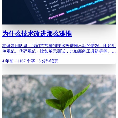
为什么技术改进那么难推
在研发团队里，我们常常碰到技术改进推不动的情况，比如组
件规范、代码规范，比如单元测试，比如新的工具链等等。这
些东西明明有用啊，为什么有的人就那么被动呢？ 有可能问
4 年前 · 1167 个字 · 5 分钟读完
题其实是出在这些技术改进上，从宏观上说，我们必须不断地
改进方法，紧跟时代，不断精进我们的研发效率和研发质量，
所以不断推