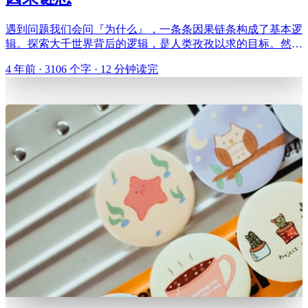
遇到问题我们会问『为什么』，一条条因果链条构成了基本逻
辑。探索大千世界背后的逻辑，是人类孜孜以求的目标。然而
事实上我们掌握规律比掌握底层逻辑要容易得多，看得到的现
4 年前 · 3106 个字 · 12 分钟读完
象距离看不到的机制可能相隔无比遥远。《三体》里讲过两个
很有意思的『寓言』，一则是『射手假说』： 有一名神枪
手，在一个靶