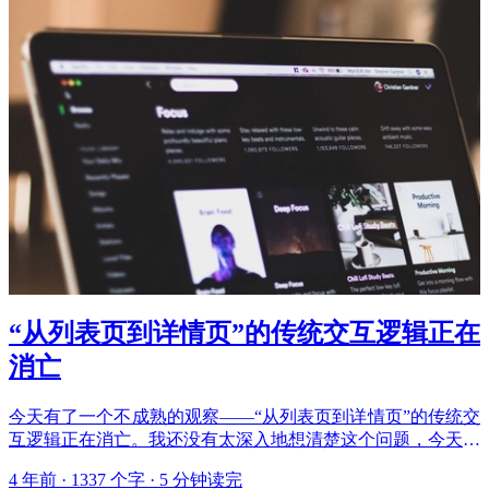
“从列表页到详情页”的传统交互逻辑正在
消亡
今天有了一个不成熟的观察——“从列表页到详情页”的传统交
互逻辑正在消亡。我还没有太深入地想清楚这个问题，今天初
步聊一下吧。 从前，不管是 C 端还是后台，列表页 + 详情页
4 年前 · 1337 个字 · 5 分钟读完
的组合都是非常常见的。早年的 QQ 主界面就是好友列表，点