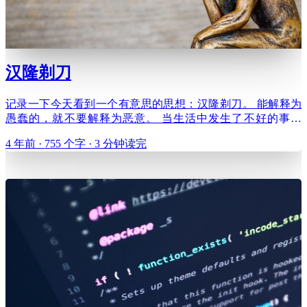
汉隆剃刀
记录一下今天看到一个有意思的思想：汉隆剃刀。 能解释为
愚蠢的，就不要解释为恶意。 当生活中发生了不好的事情
时，有人故意使坏其实是小概率事件，而更有可能是因为别人
4 年前 · 755 个字 · 3 分钟读完
的愚蠢而导致的。这里的愚蠢更偏中性，可能是某人忘了、漏
了、粗心错了、误会了、累了、被外力耽误了、不知情，或者
纯粹因为懒。