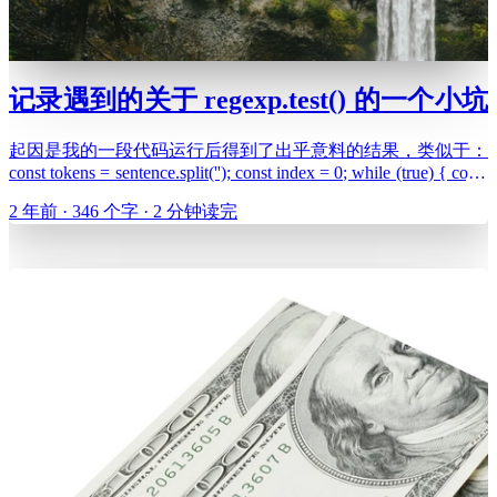
记录遇到的关于 regexp.test() 的一个小坑
起因是我的一段代码运行后得到了出乎意料的结果，类似于：
const tokens = sentence.split(''); const index = 0; while (true) { const
token = tokens[index]; if (/[a-z]/i.tes
2 年前 · 346 个字 · 2 分钟读完