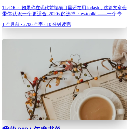
TL;DR： 如果你在现代前端项目里还在用 lodash，这篇文章会
带你认识一个更适合 2020s 的选择：es-toolkit——一个专为
ES2017+ 设计、对 TypeScript 友好的工具库，单个函数体积往
1 个月前 · 2706 个字 · 10 分钟读完
往只有 lodash 的几十分之一，性能普遍快 2–3 倍，并