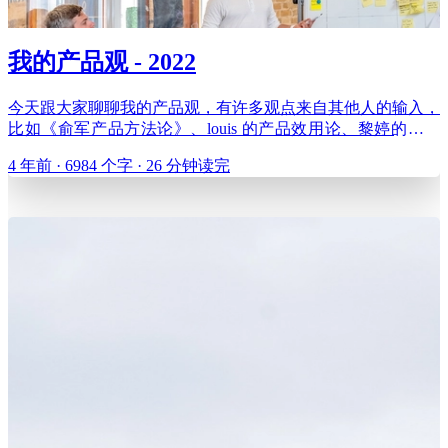
我的产品观 - 2022
今天跟大家聊聊我的产品观，有许多观点来自其他人的输入，
比如《俞军产品方法论》、louis 的产品效用论、黎婷的十倍
体验差理论、张前川的一些分享等等。我们通过几个问题来开
4 年前 · 6984 个字 · 26 分钟读完
展我们的话题： 不懂用户，能做产品经理吗？ 我们交付给用
户的是什么？ 产品的本质是什么？ 如何理性地做感性的事？