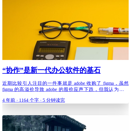
“协作”是新一代办公软件的基石
近期比较引人注目的一件事就是 adobe 收购了 figma，虽然
figma 的高溢价导致 adobe 的股价应声下跌，但我认为对于
adobe 来说，却是转型的第一步，付出再大的代价都不可惜。
4 年前 · 1164 个字 · 5 分钟读完
在我刚开始做前端时，设计师们是用 ai、ps 等 adobe 家的软件
制作原型图，