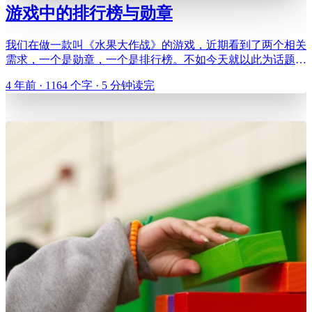
游戏中的排行榜与勋章
我们在做一款叫《水果大作战》的游戏，近期看到了两个相关
需求，一个是勋章，一个是排行榜。不如今天就以此为话题聊
聊。 排行榜与勋章都是为了赋予玩家成就感，而产生一定的
4 年前 · 1164 个字 · 5 分钟读完
内在动力去更好地完成游戏内容。不过这两者都不应该是那么
地理所当然，应当去避免一些误区。 对于排行榜而言，它对
于玩家的刺