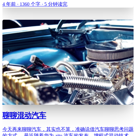
4 年前 · 1360 个字 · 5 分钟读完
当一部分人会优先选择三甲医院，挂专家号。我们常常认为的
医疗资源紧张，其实是好医院、好医生供不应求。 先从患者
的角度
聊聊混动汽车
今天再来聊聊汽车，其实也不算，准确说借汽车聊聊思考问题
的方式。 最近随着华为 aito 汽车的发布，增程式混动技术又