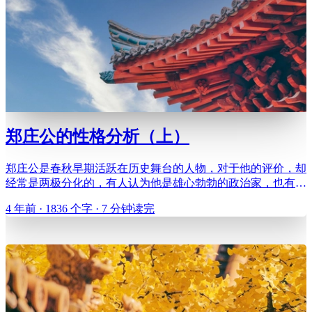
郑庄公的性格分析（上）
郑庄公是春秋早期活跃在历史舞台的人物，对于他的评价，却
经常是两极分化的，有人认为他是雄心勃勃的政治家，也有人
认为他是阴险歹毒的阴谋家。我将从有关郑庄公的两件代表性
4 年前 · 1836 个字 · 7 分钟读完
事件出发，分析身处历史转折点的郑庄公，他的所思所想。
说郑庄公活跃在春秋早期其实是不准确的，更准确的说法应该
是春秋时代