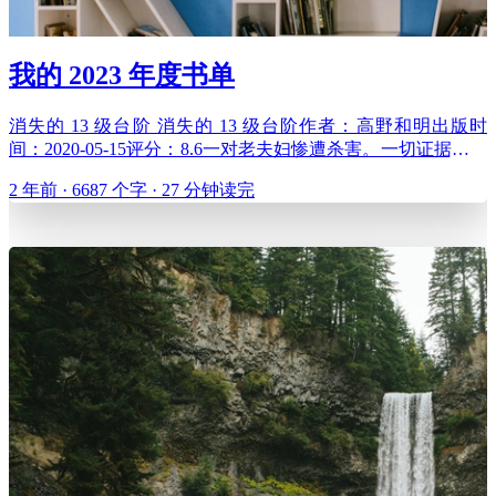
我的 2023 年度书单
消失的 13 级台阶 消失的 13 级台阶作者：高野和明出版时
间：2020-05-15评分：8.6一对老夫妇惨遭杀害。一切证据都指
向树原亮，他却因车祸，恰好丧失了案发前后数小时的记
2 年前 · 6687 个字 · 27 分钟读完
忆……死刑执行官南乡携手刚假释出狱的纯一调查，希望替这
位丧失记忆的死刑犯洗清冤屈。但他们查到的唯一线