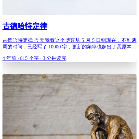
古德哈特定律
古德哈特定律 今天我看这个博客从 5 月 5 日到现在，不到两
周的时间，已经写了 10000 字，更新的频率也超出了我原本的
预期。等等，为什么我要关注字数和更新频率？这两个指标很
4 年前 · 815 个字 · 3 分钟读完
重要吗？这能代表什么吗？回到出发点，我为什么要写博客？
我只是想记录日常所思所想，也想把学到的点滴、有意