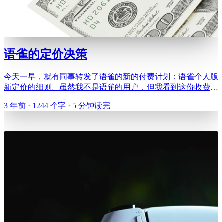
语雀的定价决策
今天一早，就有同事转发了语雀的新的付费计划：语雀个人版
新定价的细则。虽然我不是语雀的用户，但我看到这份收费计
划时，直观地感觉这个设计十分糟糕。有很多方面有都问题，
3 年前 · 1244 个字 · 5 分钟读完
比如分享功能收费，协作功能不收费、暗黑模式收费等等。而
我今天着重要谈的一点错误是免费计划限制苛刻的使用用量。
新的语雀收