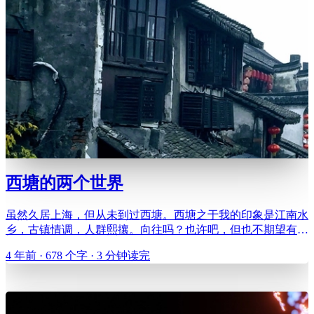
西塘的两个世界
虽然久居上海，但从未到过西塘。西塘之于我的印象是江南水
乡，古镇情调，人群熙攘。向往吗？也许吧，但也不期望有惊
喜。 驱车不过一个半小时，就在午饭前赶到了西塘景区。路
4 年前 · 678 个字 · 3 分钟读完
上车流不多，停车场也空空荡荡。大概近 40 度的高温让很多
游客望而却步吧，也没多想。可一进入景区，我并没有感受到
水乡的