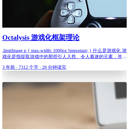
Octalysis 游戏化框架理论
.limitImage p { max-width: 1000px !important; } 什么是游戏化 游
戏化是指提取游戏中的那些引人入胜、令人着迷的元素，并应
用到现实世界或产品设计的一种方法。 📖传统产品设计 以功
3 年前 · 7312 个字 · 29 分钟读完
能为中心 关注用户场景，注重效率 💥游戏化产品设计