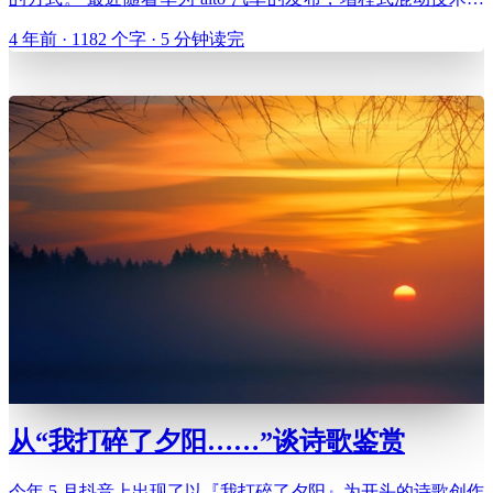
被推到了风口浪尖。余承东、李想们鼓吹增程式技术的多么多
4 年前 · 1182 个字 · 5 分钟读完
么的好，而更多的声音则站在另一边，认为增程式技术与其他
混动技术相比，比如比亚迪的 DM-i，技术落后，纯粹是工
从“我打碎了夕阳……”谈诗歌鉴赏
今年 5 月抖音上出现了以『我打碎了夕阳』为开头的诗歌创作