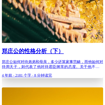
郑庄公的性格分析（下）
郑庄公如何对待弟弟和母亲，多少还算家事范畴，而他如何对
待周天子，则代表了他对待君臣纲常的态度。关于他不尊礼
法，挑战天子的故事就更多了，第一件事就是周郑交质。 话
4 年前 · 2181 个字 · 8 分钟读完
说郑庄公与他父亲郑武公在位时都是周平王朝堂上的股肱大
臣，称为卿士，相当于主政大臣。可郑庄公怎么会一天到晚窝
在洛阳呢，他的