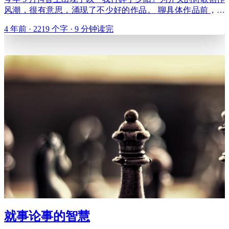
风潮，很有意思，涌现了不少好的作品。 聊具体作品前，我
们先来破题。『我打碎了夕阳』作为诗歌的首句非常好，『打
4 年前 · 2219 个字 · 9 分钟读完
碎夕阳』这个意象极为宏大、磅礴，如果使用得当，就可能渲
染出情绪的爆发。然而也有几个问题需要注意，『打碎夕阳』
是一件
就事论事的智慧