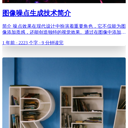
图像噪点生成技术简介
简介 噪点效果在现代设计中扮演着重要角色，它不仅能为图
像添加质感，还能创造独特的视觉效果。通过在图像中添加随
机的变化，噪点可以模拟自然界中的纹理，打破完美但单调的
1 年前 · 2223 个字 · 9 分钟读完
数字效果，为设计作品增添生命力和真实感。 在现代网页和
软件设计中，噪点效果的应用越来越广泛。它可以用于增强纹
理质感（如