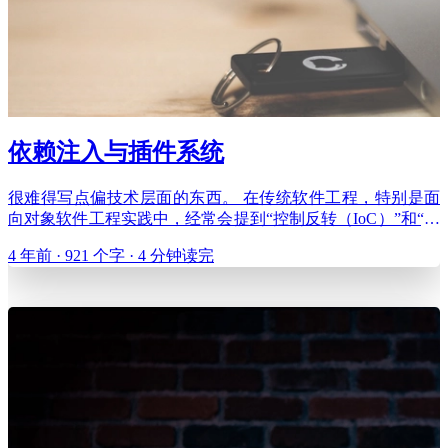
依赖注入与插件系统
很难得写点偏技术层面的东西。 在传统软件工程，特别是面
向对象软件工程实践中，经常会提到“控制反转（IoC）”和“依
赖注入（DI）”这样的名词。啥意思呢？解释起来其实不太容
4 年前 · 921 个字 · 4 分钟读完
易。 我举一个不太恰当，但稍微能描述一下的类比，比如一
台笔记本电脑，它需要什么功能？制造的时候并不清楚用户要
怎