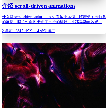
介绍 scroll-driven animations
什么是 scroll-driven animations 先看这个示例，随着横向滚动条
的滚动，唱片封面图出现了平滑的翻转、平移等动画效果。先
设想一下，如果借助传统的 web 动画技术，我们应该如何实
2 年前 · 3617 个字 · 14 分钟读完
现这个效果。 如果使用传统的 web 动画技术，这个效果实现
起来还是非常麻烦的，需