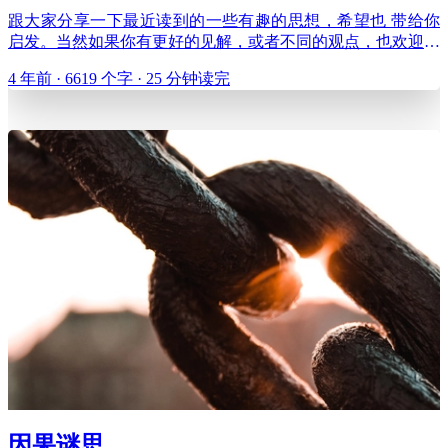
跟大家分享一下最近读到的一些有趣的思想，希望也 带给你
启发。当然如果你有更好的见解，或者不同的观点，也欢迎一
起讨论。 今天想跟大家谈的是看透本质的逻辑思维，和高效
4 年前 · 6619 个字 · 25 分钟读完
平和的沟通方式，所以我给本文取名为《就事论事的智慧》。
说到就事论事，很多人就会说，这我知道呀，不就是“对事不
对人”，
因果谜思