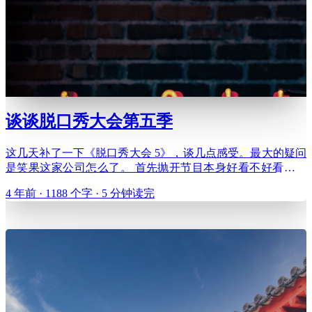
谈谈脱口秀大会第五季
这几天补了一下《脱口秀大会 5》，谈几点感受。最大的疑问
是笑果这家公司怎么了。 首先抛开节目本身好看不好看，赛
制合理不合理这些问题不论，《脱口秀大会》几乎是中国脱口
4 年前 · 1188 个字 · 5 分钟读完
秀演员线上表演的唯一方式，所以这个节目其实是很重要的。
除了笑果，我在上海还看过喜剧联盒国、硬核喜剧等公司的演
出，他们