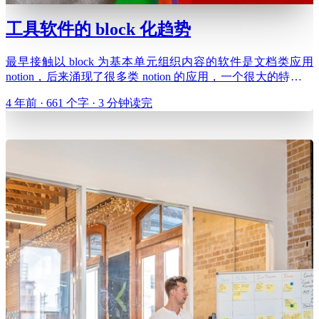
工具软件的 block 化趋势
最早接触以 block 为基本单元组织内容的软件是文档类应用
notion，后来涌现了很多类 notion 的应用，一个很大的特点是
放弃传统的富文本编辑形态，转而通过一系列基本的内容
4 年前 · 661 个字 · 3 分钟读完
block 提升文档的表现力、工具性和多人协作的便利性，飞书
文档就是其中很好的代表。 与 mar