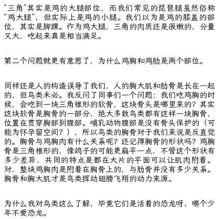
“三角”其实是鸡的大腿部位，而我们常见的琵琶腿虽然俗称
“鸡大腿”，但实际上是鸡的小腿。我们以为是鸡的膝盖的部
位，其实是脚踝。作为鸡大腿，三角的肉质还是很嫩的，分量
又大，吃起来真是相当满足。
第二个问题就更有意思了，为什么鸡胸和鸡肋是两个部位。
同样还是人的构造误导了我们，人的胸大肌和肋骨是长在一起
的，但鸟类未必。我反问了同事们一个问题：我们吃鸡胸的时
候，会吃到一块三角锥形的软骨，这块骨头是哪里来的？其实
这块软骨是胸骨的一部分，绝大多数鸟类都有这样一块胸骨，
位置在贯穿胸部到腹部。哺乳动物腹部是没有骨头保护的（可
能为怀孕留空间？），所以鸟类的胸骨对于我们来说是反直觉
的。胸骨与鸡胸肉有什么关系呢？还记得胸骨的形状吗？鸡胸
骨是三角椎形的，像鸽子的可能更扁平一点，不管这个形状有
多少差异，共同的特点是都在大片的平面可以让肌肉附着。
对，整块鸡胸肉是附着在胸骨上的，与肋骨并没有多少关系。
胸骨和胸大肌才是鸟类挥动翅膀飞翔的动力来源。
为什么我对鸟类这么了解，毕竟它们是活着的恐龙呀，哪个少
年不爱恐龙。