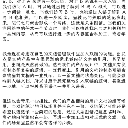
记 B，对于 A 来说有一次出链，对于 B 来说有一次入链。当
我们访问 A 时，可以通过出链了解到 B 与 A 相关，可以进
一步阅读；反之，当我们访问 B 时，也能通过入链了解到 A
与 B 也相关，可以进一步阅读。当彼此的关联的笔记多起
来，它们之间就会形成一个网络，这就是关系图谱。当我们关
注网络中的任意一个节点时，我们可以快速找出与之相关联的
一系列内容，从而可以进行进一步的内容整合和加工，或者学
习。
我最近在考虑在自己的文档管理软件里加入双链的功能。出发
点是文档产品中有很强烈的需求做内部文档的引用，甚至复
用，出链是天然要做的。然而我们的产品设计中，文档又有发
布状态等复杂的逻辑，一定程度上，引用的文档的状态可能会
影响当前文档的一些展示，即一篇文档的状态变化，可能会影
响到入链文档，所以才想干脆完整地引入双链的逻辑。甚至进
一步地，可以把关系图谱也一并引入进来。
但这也会带来一些担忧。我们的产品面向的用户文档的编写场
景，与双链笔记的目标场景并不完全一致。双链笔记可能还是
希望快速记录一些简短的思想，通过关系图谱把这些临时和、
零碎的内容组织在一起，再进一步加工成相对正式的文章。我
们的场景里显然不会有这样的步骤。