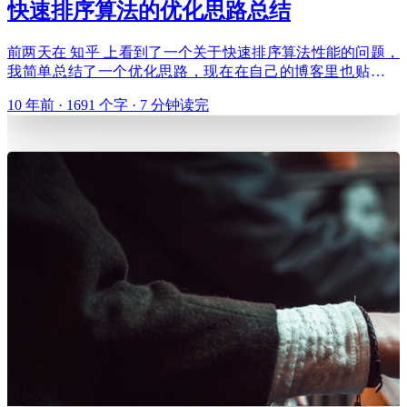
快速排序算法的优化思路总结
前两天在 知乎 上看到了一个关于快速排序算法性能的问题，
我简单总结了一个优化思路，现在在自己的博客里也贴一下
吧，版权都是我的。 其实里面的大部分内容在我的另一篇博
10 年前 · 1691 个字 · 7 分钟读完
客里有讲过：深入了解 javascript 的 sort 方法 原回答：
https://www.zhihu.com/q