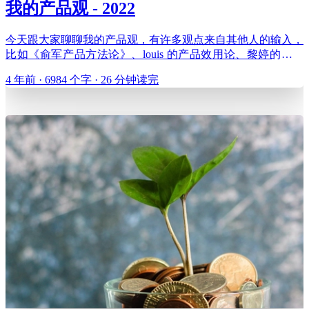
我的产品观 - 2022
今天跟大家聊聊我的产品观，有许多观点来自其他人的输入，
比如《俞军产品方法论》、louis 的产品效用论、黎婷的十倍
体验差理论、张前川的一些分享等等。我们通过几个问题来开
4 年前 · 6984 个字 · 26 分钟读完
展我们的话题： 不懂用户，能做产品经理吗？ 我们交付给用
户的是什么？ 产品的本质是什么？ 如何理性地做感性的事？